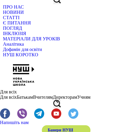
ПРО НАС
НОВИНИ
СТАТТІ
Є ПИТАННЯ
ПОГЛЯД
ІНКЛЮЗІЯ
МАТЕРІАЛИ ДЛЯ УРОКІВ
Аналітика
Дофамін для освіти
НУШ КОРОТКО
Для всіх
Для всіх
Батькам
Вчителям
Директорам
Учням
Напишіть нам
Банери НУШ