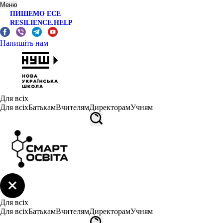
Меню
ПИШЕМО ЕСЕ
RESILIENCE.HELP
Напишіть нам
Для всіх
Для всіх
Батькам
Вчителям
Директорам
Учням
Для всіх
Для всіх
Батькам
Вчителям
Директорам
Учням