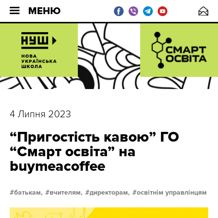
МЕНЮ
4 Липня 2023
“Пригостість кавою” ГО
“Смарт освіта” на
buymeacoffee
батькам,
вчителям,
директорам,
освітнім управлінцям