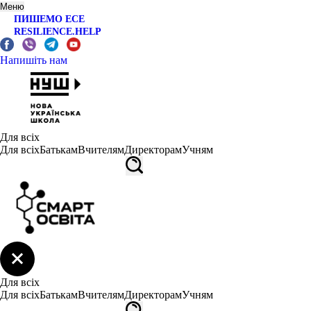
Меню
ПИШЕМО ЕСЕ
RESILIENCE.HELP
Напишіть нам
Для всіх
Для всіх
Батькам
Вчителям
Директорам
Учням
Для всіх
Для всіх
Батькам
Вчителям
Директорам
Учням