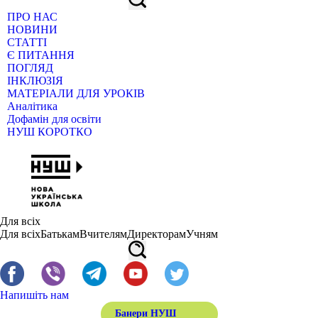
ПРО НАС
НОВИНИ
СТАТТІ
Є ПИТАННЯ
ПОГЛЯД
ІНКЛЮЗІЯ
МАТЕРІАЛИ ДЛЯ УРОКІВ
Аналітика
Дофамін для освіти
НУШ КОРОТКО
Для всіх
Для всіх
Батькам
Вчителям
Директорам
Учням
Напишіть нам
Банери НУШ