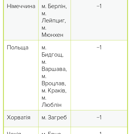
Німеччина
м. Берлін,
−1
м.
Лейпциг,
м.
Мюнхен
Польща
м.
−1
Бидгощ,
м.
Варшава,
м.
Вроцлав,
м. Краків,
м.
Люблін
Хорватія
м. Загреб
−1