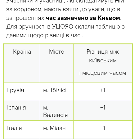
Учасники й учасниці, які складатимуть НМТ
за кордоном, мають взяти до уваги, що в
запрошеннях
час зазначено за Києвом
.
Для зручності в УЦОЯО склали таблицю з
даними щодо різниці в часі.
Країна
Місто
Різниця між
київським
і місцевим часом
Грузія
м. Тбілісі
+1
Іспанія
м.
−1
Валенсія
Італія
м. Мілан
−1