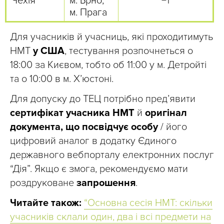
Чехія
м. Брно,
−1
м. Прага
Для учасників й учасниць, які проходитимуть
НМТ
у США
, тестування розпочнеться о
18:00 за Києвом, тобто об 11:00 у м. Детройті
та о 10:00 в м. Х’юстоні.
Для допуску до ТЕЦ потрібно пред’явити
сертифікат учасника НМТ
й
оригінал
документа, що посвідчує особу
/ його
цифровий аналог в додатку Єдиного
державного вебпорталу електронних послуг
“Дія”. Якщо є змога, рекомендуємо мати
роздруковане
запрошення
.
Читайте також:
“Основна сесія НМТ: скільки
учасників склали один, два і всі предмети на