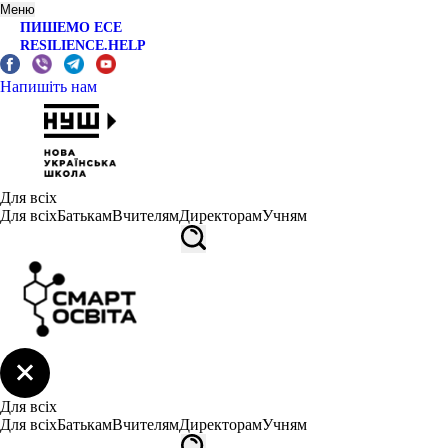
Меню
ПИШЕМО ЕСЕ
RESILIENCE.HELP
Напишіть нам
Для всіх
Для всіх
Батькам
Вчителям
Директорам
Учням
Для всіх
Для всіх
Батькам
Вчителям
Директорам
Учням