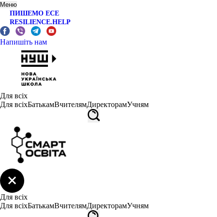
Меню
ПИШЕМО ЕСЕ
RESILIENCE.HELP
Напишіть нам
Для всіх
Для всіх
Батькам
Вчителям
Директорам
Учням
Для всіх
Для всіх
Батькам
Вчителям
Директорам
Учням