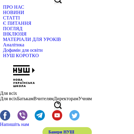
ПРО НАС
НОВИНИ
СТАТТІ
Є ПИТАННЯ
ПОГЛЯД
ІНКЛЮЗІЯ
МАТЕРІАЛИ ДЛЯ УРОКІВ
Аналітика
Дофамін для освіти
НУШ КОРОТКО
Для всіх
Для всіх
Батькам
Вчителям
Директорам
Учням
Напишіть нам
Банери НУШ