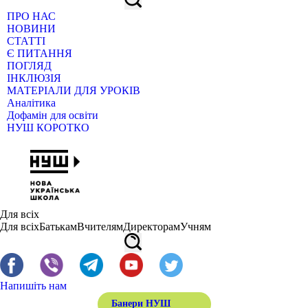
ПРО НАС
НОВИНИ
СТАТТІ
Є ПИТАННЯ
ПОГЛЯД
ІНКЛЮЗІЯ
МАТЕРІАЛИ ДЛЯ УРОКІВ
Аналітика
Дофамін для освіти
НУШ КОРОТКО
Для всіх
Для всіх
Батькам
Вчителям
Директорам
Учням
Напишіть нам
Банери НУШ