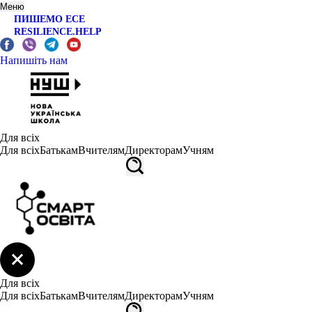
Меню
ПИШЕМО ЕСЕ
RESILIENCE.HELP
Напишіть нам
Для всіх
Для всіх
Батькам
Вчителям
Директорам
Учням
Для всіх
Для всіх
Батькам
Вчителям
Директорам
Учням