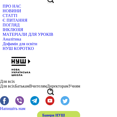
ПРО НАС
НОВИНИ
СТАТТІ
Є ПИТАННЯ
ПОГЛЯД
ІНКЛЮЗІЯ
МАТЕРІАЛИ ДЛЯ УРОКІВ
Аналітика
Дофамін для освіти
НУШ КОРОТКО
Для всіх
Для всіх
Батькам
Вчителям
Директорам
Учням
Напишіть нам
Банери НУШ