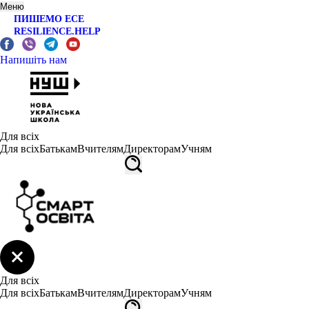
Меню
ПИШЕМО ЕСЕ
RESILIENCE.HELP
Напишіть нам
Для всіх
Для всіх
Батькам
Вчителям
Директорам
Учням
Для всіх
Для всіх
Батькам
Вчителям
Директорам
Учням