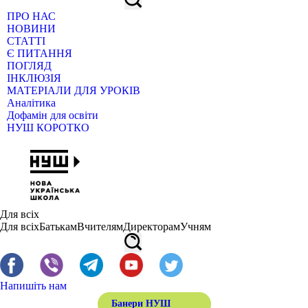
ПРО НАС
НОВИНИ
СТАТТІ
Є ПИТАННЯ
ПОГЛЯД
ІНКЛЮЗІЯ
МАТЕРІАЛИ ДЛЯ УРОКІВ
Аналітика
Дофамін для освіти
НУШ КОРОТКО
Для всіх
Для всіх
Батькам
Вчителям
Директорам
Учням
Напишіть нам
Банери НУШ