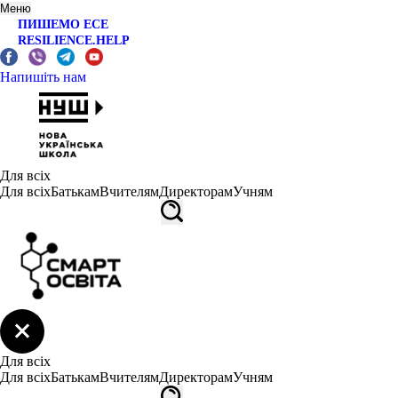
Меню
ПИШЕМО ЕСЕ
RESILIENCE.HELP
Напишіть нам
Для всіх
Для всіх
Батькам
Вчителям
Директорам
Учням
Для всіх
Для всіх
Батькам
Вчителям
Директорам
Учням