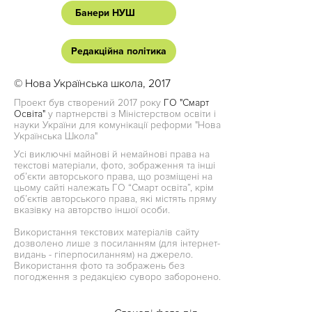
Банери НУШ
Редакційна політика
© Нова Українська школа, 2017
Проект був створений 2017 року
ГО "Смарт
Освіта"
у партнерстві з Міністерством освіти і
науки України для комунікації реформи "Нова
Українська Школа"
Усі виключні майнові й немайнові права на
текстові матеріали, фото, зображення та інші
об’єкти авторського права, що розміщені на
цьому сайті належать ГО “Смарт освіта”, крім
об’єктів авторського права, які містять пряму
вказівку на авторство іншої особи.
Використання текстових матеріалів сайту
дозволено лише з посиланням (для інтернет-
видань - гіперпосиланням) на джерело.
Використання фото та зображень без
погодження з редакцією суворо заборонено.