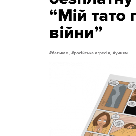
“Мій тато 
війни”
батькам,
російська агресія,
учням