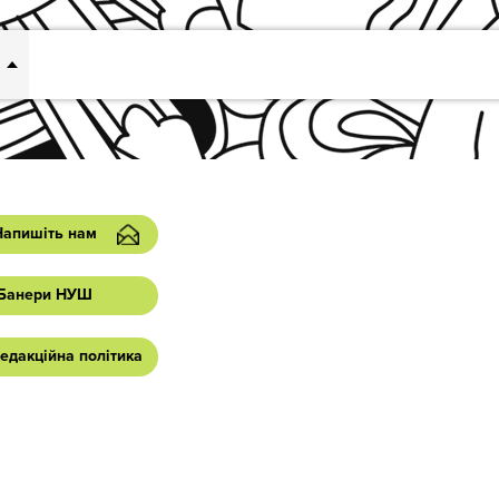
Напишіть нам
Банери НУШ
едакційна політика