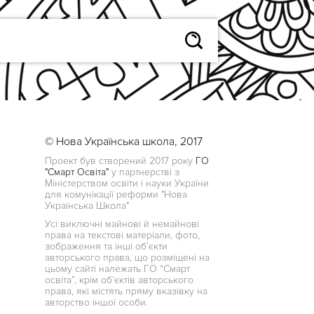
© Нова Українська школа, 2017
Проект був створений 2017 року
ГО
"Смарт Освіта"
у партнерстві з
Міністерством освіти і науки України
для комунікації реформи "Нова
Українська Школа"
Усі виключні майнові й немайнові
права на текстові матеріали, фото,
зображення та інші об’єкти
авторського права, що розміщені на
цьому сайті належать ГО “Смарт
освіта”, крім об’єктів авторського
права, які містять пряму вказівку на
авторство іншої особи.