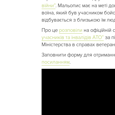
війни”
. Мальопис має на меті д
воїна, який був учасником бойо
відбувається з близькою їм лю
Про це
розповіли
на офіційній 
учасників та інвалідів АТО”
за п
Міністерства в справах ветеран
Заповнити форму для отриманн
посиланням
.