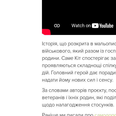
Історія, що розкрита в мальопи
військового, який разом із го
родини. Саме Кіт спостерігає за 
проявляються складнощі спілк
дій. Головний герой дає поради
надати йому нових сил і сенсу.
За словами авторів проєкту, по
ветеранів і їхніх родин, які по
щодо налагодження стосунків.
Раніше ми писали про
самодопо