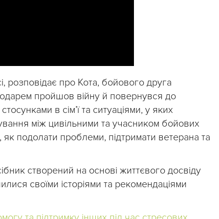
сі, розповідає про Кота, бойового друга
сподарем пройшов війну й повернувся до
стосунками в сім’ї та ситуаціями, у яких
ування між цивільними та учасником бойових
, як подолати проблеми, підтримати ветерана та
сібник створений на основі життєвого досвіду
ділилися своїми історіями та рекомендаціями
могу та підтримку інших під час стресових