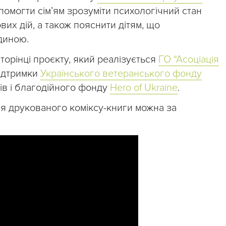
опомогти сім’ям зрозуміти психологічний стан
вих дій, а також пояснити дітям, що
диною.
сторінці проєкту, який реалізується
ГО “Асоціація
ідтримки
Українського ветеранського фонду
ів і благодійного фонду
Hero of Ukraine
.
я друкованого коміксу-книги можна за