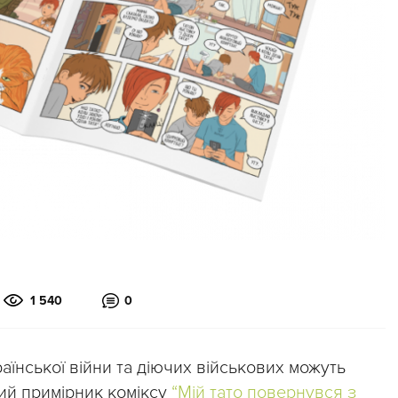
1 540
0
аїнської війни та діючих військових можуть
ий примірник коміксу
“Мій тато повернувся з