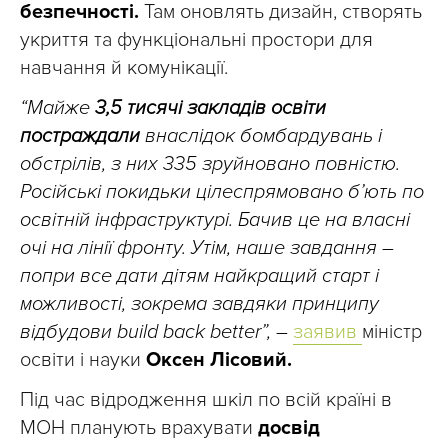
безпечності.
Там оновлять дизайн, створять
укриття та функціональні простори для
навчання й комунікації.
“Майже
3,5 тисячі закладів освіти
постраждали
внаслідок бомбардувань і
обстрілів, з них 335 зруйновано повністю.
Російські покидьки цілеспрямовано б’ють по
освітній інфраструктурі. Бачив це на власні
очі на лінії фронту. Утім, наше завдання –
попри все дати дітям найкращий старт і
можливості, зокрема завдяки принципу
відбудови build back better”,
–
заявив
міністр
освіти і науки
Оксен Лісовий.
Під час відродження шкіл по всій країні в
МОН планують врахувати
досвід