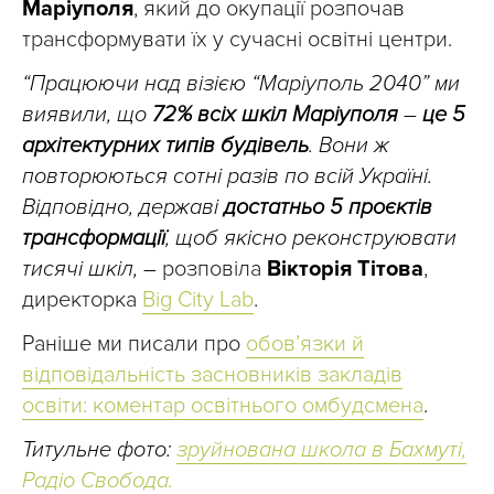
Маріуполя
, який до окупації розпочав
трансформувати їх у сучасні освітні центри.
“Працюючи над візією “Маріуполь 2040” ми
виявили, що
72% всіх шкіл Маріуполя
–
це 5
архітектурних типів будівель
. Вони ж
повторюються сотні разів по всій Україні.
Відповідно, державі
достатньо 5 проєктів
трансформації
, щоб якісно реконструювати
тисячі шкіл,
–
розповіла
Вікторія Тітова
,
директорка
Big City Lab
.
Раніше ми писали про
обов’язки й
відповідальність засновників закладів
освіти: коментар освітнього омбудсмена
.
Титульне фото:
зруйнована школа в Бахмуті,
Радіо Свобода.