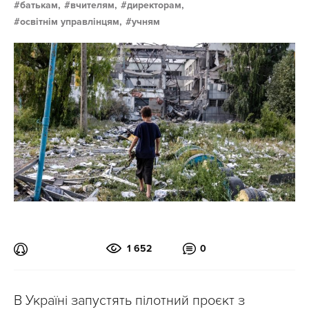
батькам,
вчителям,
директорам,
освітнім управлінцям,
учням
1 652
0
В Україні запустять пілотний проєкт з