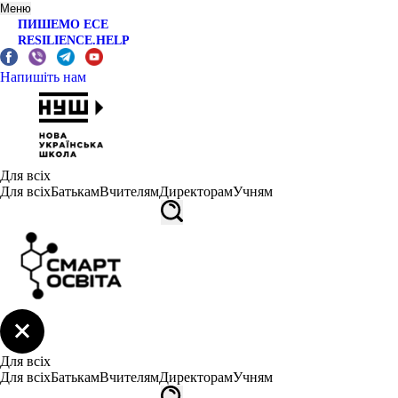
Меню
ПИШЕМО ЕСЕ
RESILIENCE.HELP
Напишіть нам
Для всіх
Для всіх
Батькам
Вчителям
Директорам
Учням
Для всіх
Для всіх
Батькам
Вчителям
Директорам
Учням