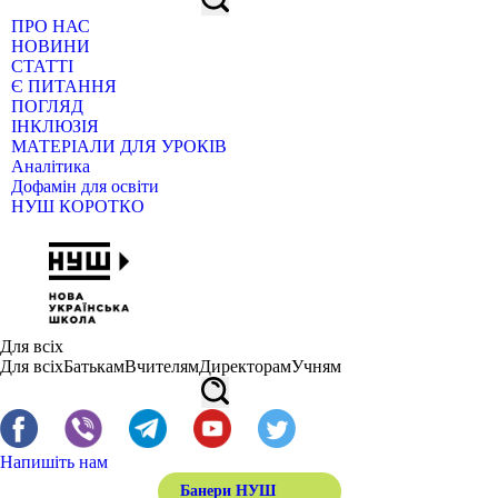
ПРО НАС
НОВИНИ
СТАТТІ
Є ПИТАННЯ
ПОГЛЯД
ІНКЛЮЗІЯ
МАТЕРІАЛИ ДЛЯ УРОКІВ
Аналітика
Дофамін для освіти
НУШ КОРОТКО
Для всіх
Для всіх
Батькам
Вчителям
Директорам
Учням
Напишіть нам
Банери НУШ