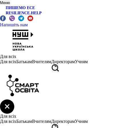
Меню
ПИШЕМО ЕСЕ
RESILIENCE.HELP
Напишіть нам
Для всіх
Для всіх
Батькам
Вчителям
Директорам
Учням
Для всіх
Для всіх
Батькам
Вчителям
Директорам
Учням