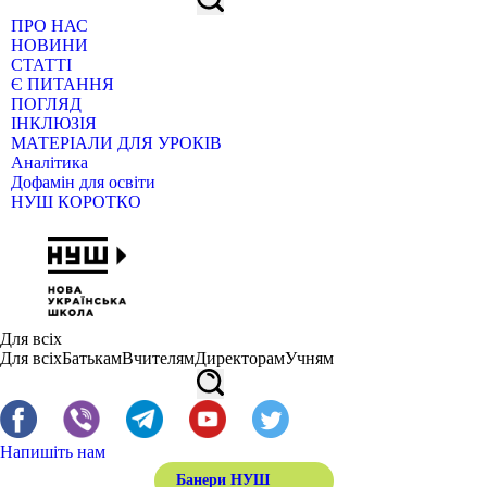
ПРО НАС
НОВИНИ
СТАТТІ
Є ПИТАННЯ
ПОГЛЯД
ІНКЛЮЗІЯ
МАТЕРІАЛИ ДЛЯ УРОКІВ
Аналітика
Дофамін для освіти
НУШ КОРОТКО
Для всіх
Для всіх
Батькам
Вчителям
Директорам
Учням
Напишіть нам
Банери НУШ