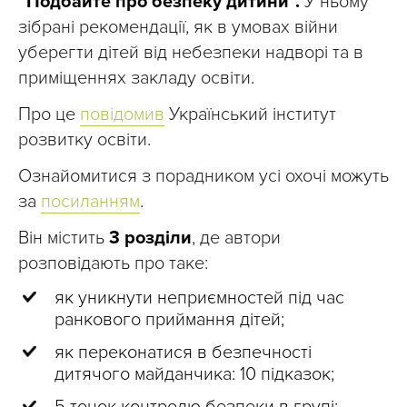
“Подбайте про безпеку дитини”.
У ньому
зібрані рекомендації, як в умовах війни
уберегти дітей від небезпеки надворі та в
приміщеннях закладу освіти.
Про це
повідомив
Український інститут
розвитку освіти.
Ознайомитися з порадником усі охочі можуть
за
посиланням
.
Він містить
3 розділи
, де автори
розповідають про таке:
як уникнути неприємностей під час
ранкового приймання дітей;
як переконатися в безпечності
дитячого майданчика: 10 підказок;