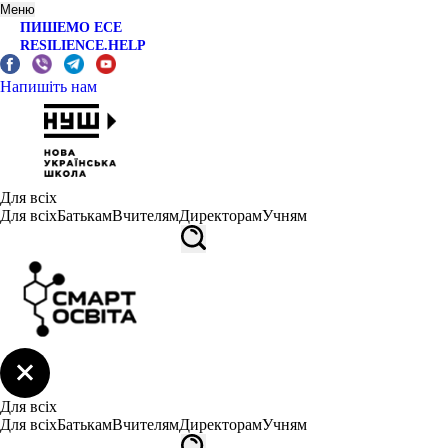
Меню
ПИШЕМО ЕСЕ
RESILIENCE.HELP
Напишіть нам
Для всіх
Для всіх
Батькам
Вчителям
Директорам
Учням
Для всіх
Для всіх
Батькам
Вчителям
Директорам
Учням