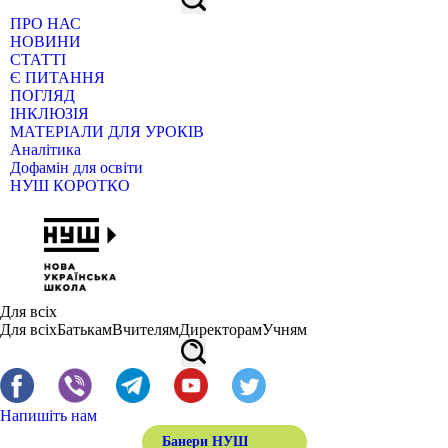
ПРО НАС
НОВИНИ
СТАТТІ
Є ПИТАННЯ
ПОГЛЯД
ІНКЛЮЗІЯ
МАТЕРІАЛИ ДЛЯ УРОКІВ
Аналітика
Дофамін для освіти
НУШ КОРОТКО
Для всіх
Для всіх
Батькам
Вчителям
Директорам
Учням
Напишіть нам
Банери НУШ