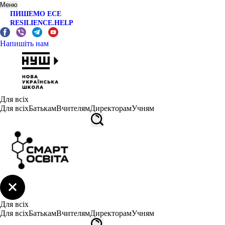
Меню
ПИШЕМО ЕСЕ
RESILIENCE.HELP
Напишіть нам
Для всіх
Для всіх
Батькам
Вчителям
Директорам
Учням
Для всіх
Для всіх
Батькам
Вчителям
Директорам
Учням