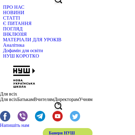
ПРО НАС
НОВИНИ
СТАТТІ
Є ПИТАННЯ
ПОГЛЯД
ІНКЛЮЗІЯ
МАТЕРІАЛИ ДЛЯ УРОКІВ
Аналітика
Дофамін для освіти
НУШ КОРОТКО
Для всіх
Для всіх
Батькам
Вчителям
Директорам
Учням
Напишіть нам
Банери НУШ