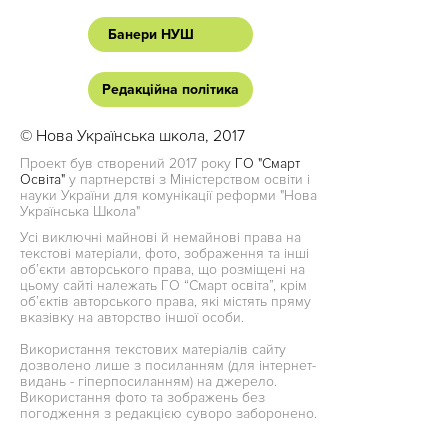
Банери НУШ
Редакційна політика
© Нова Українська школа, 2017
Проект був створений 2017 року
ГО "Смарт
Освіта"
у партнерстві з Міністерством освіти і
науки України для комунікації реформи "Нова
Українська Школа"
Усі виключні майнові й немайнові права на
текстові матеріали, фото, зображення та інші
об’єкти авторського права, що розміщені на
цьому сайті належать ГО “Смарт освіта”, крім
об’єктів авторського права, які містять пряму
вказівку на авторство іншої особи.
Використання текстових матеріалів сайту
дозволено лише з посиланням (для інтернет-
видань - гіперпосиланням) на джерело.
Використання фото та зображень без
погодження з редакцією суворо заборонено.