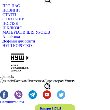
ПРО НАС
НОВИНИ
СТАТТІ
Є ПИТАННЯ
ПОГЛЯД
ІНКЛЮЗІЯ
МАТЕРІАЛИ ДЛЯ УРОКІВ
Аналітика
Дофамін для освіти
НУШ КОРОТКО
Для всіх
Для всіх
Батькам
Вчителям
Директорам
Учням
Напишіть нам
Банери НУШ