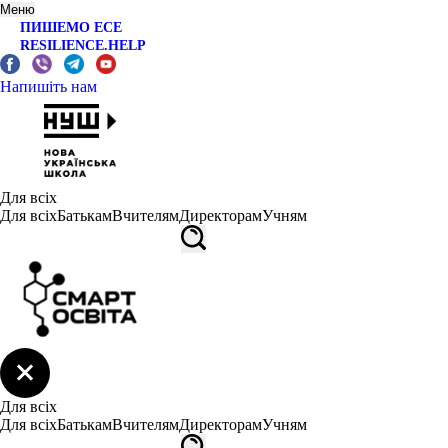
Меню
ПИШЕМО ЕСЕ
RESILIENCE.HELP
Напишіть нам
Для всіх
Для всіх
Батькам
Вчителям
Директорам
Учням
Для всіх
Для всіх
Батькам
Вчителям
Директорам
Учням