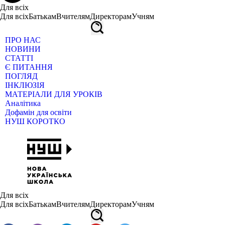
Для всіх
Для всіх
Батькам
Вчителям
Директорам
Учням
ПРО НАС
НОВИНИ
СТАТТІ
Є ПИТАННЯ
ПОГЛЯД
ІНКЛЮЗІЯ
МАТЕРІАЛИ ДЛЯ УРОКІВ
Аналітика
Дофамін для освіти
НУШ КОРОТКО
Для всіх
Для всіх
Батькам
Вчителям
Директорам
Учням