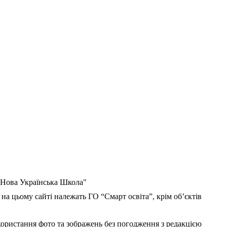
 "Нова Українська Школа"
 на цьому сайті належать ГО “Смарт освіта”, крім об’єктів
користання фото та зображень без погодження з редакцією