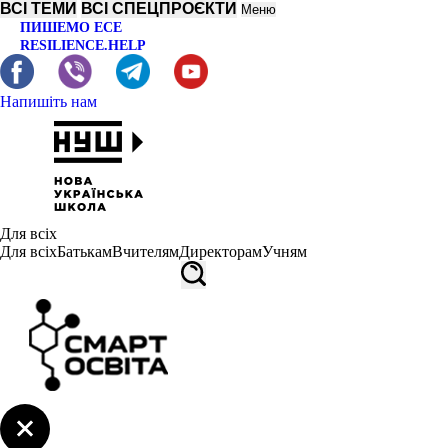
ВСІ ТЕМИ
ВСІ СПЕЦПРОЄКТИ
Меню
ПИШЕМО ЕСЕ
RESILIENCE.HELP
Напишіть нам
Для всіх
Для всіх
Батькам
Вчителям
Директорам
Учням