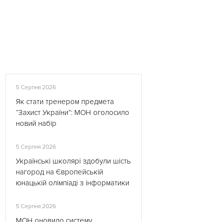
5 Серпня 2026
Як стати тренером предмета
“Захист України”: МОН оголосило
новий набір
5 Серпня 2026
Українські школярі здобули шість
нагород на Європейській
юнацькій олімпіаді з інформатики
5 Серпня 2026
МОН оновило систему