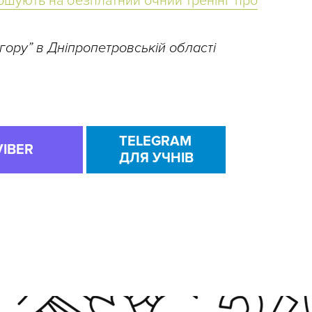
ошують на безплатний очний тренінг про
гору” в Дніпропетровській області
TELEGRAM
VIBER
ДЛЯ УЧНІВ