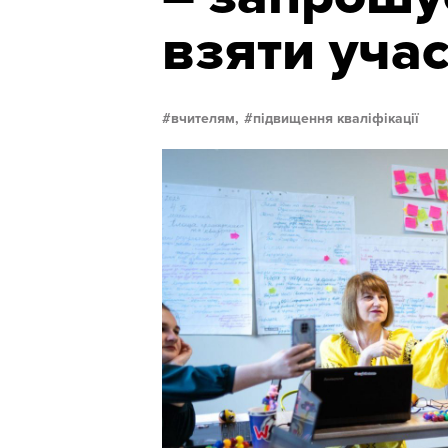
взяти учас
вчителям,
підвищення кваліфікації