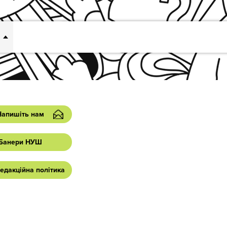
Напишіть нам
Банери НУШ
едакційна політика