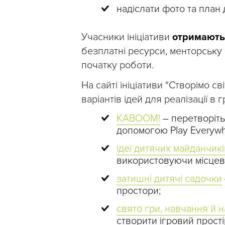
надіслати фото та план 
Учасники ініціативи
отримають 
безплатні ресурси, менторську 
початку роботи.
На сайті ініціативи “Створімо с
варіантів ідей для реалізації в 
KABOOM!
– перетворіть
допомогою Play Everywh
ідеї дитячих майданчикі
використовуючи місцеві
затишні дитячі садочки
простори;
свято гри, навчання й 
створити ігровий прост