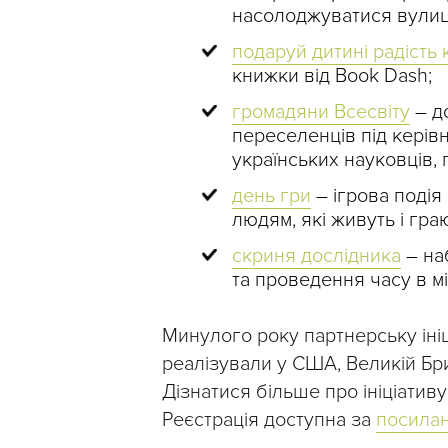
насолоджуватися вулиц
подаруй дитині радість
книжки від Book Dash;
громадяни Всесвіту
– до
переселенців під керів
українських науковців, п
день гри
– ігрова подія
людям, які живуть і граю
скриня дослідника
– наб
та проведення часу в м
Минулого року партнерську ініці
реалізували у США, Великій Брита
Дізнатися більше про ініціатив
Реєстрація доступна за
посила