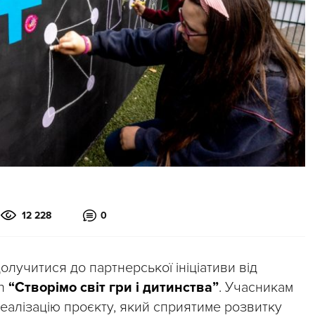
12 228
0
олучитися до партнерської ініціативи від
on
“Створімо світ гри і дитинства”
. Учасникам
еалізацію проєкту, який сприятиме розвитку