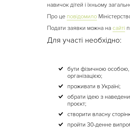
навичок дітей і їхньому загал
Про це
повідомило
Міністерство
Подати заявки можна на
сайті
п
Для участі необхідно:
бути фізичною особою,
організацією;
проживати в Україні;
обрати ідею з наведени
проєкт;
створити власну сторінк
пройти 30-денне випроб