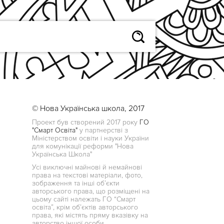
© Нова Українська школа, 2017
Проект був створений 2017 року
ГО
"Смарт Освіта"
у партнерстві з
Міністерством освіти і науки України
для комунікації реформи "Нова
Українська Школа"
Усі виключні майнові й немайнові
права на текстові матеріали, фото,
зображення та інші об’єкти
авторського права, що розміщені на
цьому сайті належать ГО “Смарт
освіта”, крім об’єктів авторського
права, які містять пряму вказівку на
авторство іншої особи.