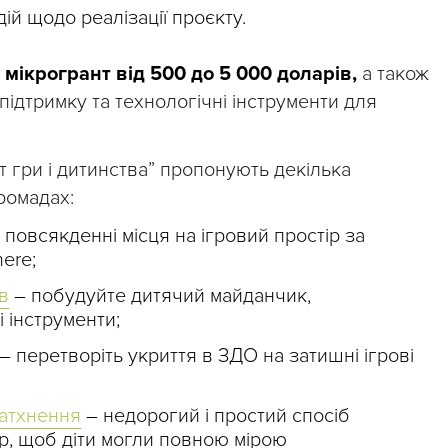
дій щодо реалізації проєкту.
мікрогрант від 500 до 5 000 доларів,
а також
підтримку та технологічні інструменти для
віт гри і дитинства” пропонують декілька
громадах:
 повсякденні місця на ігровий простір за
ere;
в
– побудуйте дитячий майданчик,
 інструменти;
– перетворіть укриття в ЗДО на затишні ігрові
натхнення
– недорогий і простий спосіб
ір, щоб діти могли повною мірою