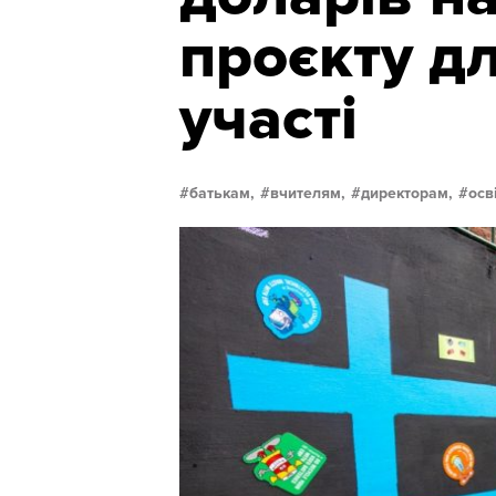
проєкту дл
участі
батькам,
вчителям,
директорам,
осв