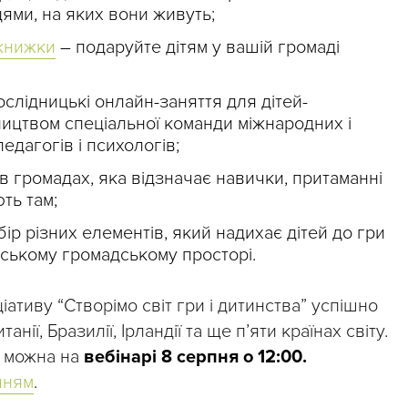
ями, на яких вони живуть;
 книжки
– подаруйте дітям у вашій громаді
слідницькі онлайн-заняття для дітей-
ництвом спеціальної команди міжнародних і
едагогів і психологів;
 в громадах, яка відзначає навички, притаманні
ть там;
ір різних елементів, який надихає дітей до гри
іському громадському просторі.
ативу “Створімо світ гри і дитинства” успішно
нії, Бразилії, Ірландії та ще п’яти країнах світу.
у можна на
вебінарі 8 серпня о 12:00.
нням
.