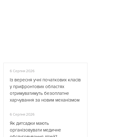
6 Серпня 2026
Із вересня учні початкових класів
у прифронтових областях
отримуватимуть безоплатне
харчування за новим механізмом
6 Серпня 2026
Як дитсадки мають
організовувати медичне
обслуговування дітей?