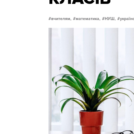
вчителям,
математика,
НУШ,
україн