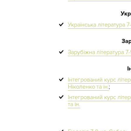
Укр
Українська література 7-
Зар
Зарубіжна література 7-9
І
Інтегрований курс літера
Ніколенко та ін.
;
Інтегрований курс літера
та ін.