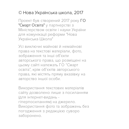
© Нова Українська школа, 2017
Проект був створений 2017 року
ГО
"Смарт Освіта"
у партнерстві з
Міністерством освіти і науки України
для комунікації реформи "Нова
Українська Школа"
Усі виключні майнові й немайнові
права на текстові матеріали, фото,
зображення та інші об’єкти
авторського права, що розміщені на
цьому сайті належать ГО “Смарт
освіта”, крім об’єктів авторського
права, які містять пряму вказівку на
авторство іншої особи.
Використання текстових матеріалів
сайту дозволено лише з посиланням
(для інтернет-видань -
гіперпосиланням) на джерело.
Використання фото та зображень без
погодження з редакцією суворо
заборонено.