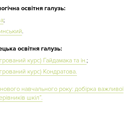
огічна освітня галузь:
ча
;
шинський
.
цька освітня галузь:
грований курс) Гайдамака та ін.
;
егрований курс) Кондратова.
 нового навчального року: добірка важливої
рівників шкіл”.