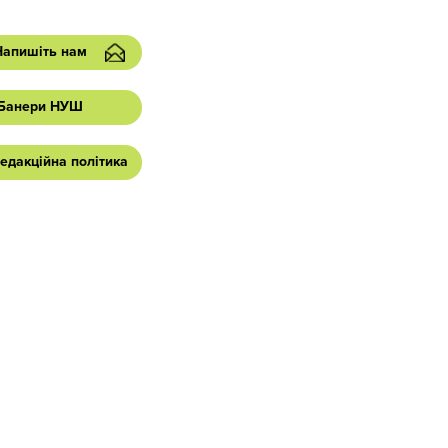
Напишіть нам
Банери НУШ
едакційна політика