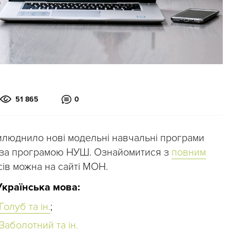
51 865
0
рилюднило нові модельні навчальні програми
я за програмою НУШ. Ознайомитися з
повним
сів можна на сайті МОН.
Українська мова:
Голуб та ін.
;
Заболотний та ін.