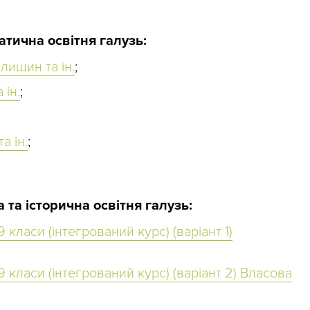
тична освітня галузь:
лишин та ін.
;
 ін.
;
а ін.
;
та історична освітня галузь:
7–9 класи (інтегрований курс) (варіант 1)
7–9 класи (інтегрований курс) (варіант 2) Власова