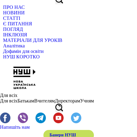
ПРО НАС
НОВИНИ
СТАТТІ
Є ПИТАННЯ
ПОГЛЯД
ІНКЛЮЗІЯ
МАТЕРІАЛИ ДЛЯ УРОКІВ
Аналітика
Дофамін для освіти
НУШ КОРОТКО
Для всіх
Для всіх
Батькам
Вчителям
Директорам
Учням
Напишіть нам
Банери НУШ