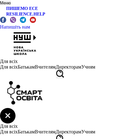
Меню
ПИШЕМО ЕСЕ
RESILIENCE.HELP
Напишіть нам
Для всіх
Для всіх
Батькам
Вчителям
Директорам
Учням
Для всіх
Для всіх
Батькам
Вчителям
Директорам
Учням