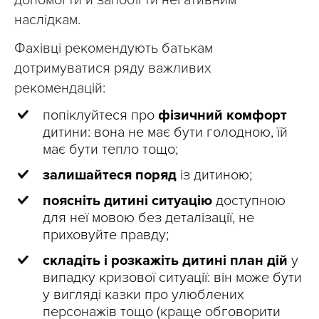
допомогти й запобігти негативним
наслідкам.
Фахівці рекомендують батькам
дотримуватися ряду важливих
рекомендацій:
попіклуйтеся про
фізичний комфорт
дитини: вона не має бути голодною, їй
має бути тепло тощо;
залишайтеся поряд
із дитиною;
поясніть дитині ситуацію
доступною
для неї мовою без деталізації, не
приховуйте правду;
складіть і розкажіть дитині план дій
у
випадку кризової ситуації: він може бути
у вигляді казки про улюблених
персонажів тощо (краще обговорити