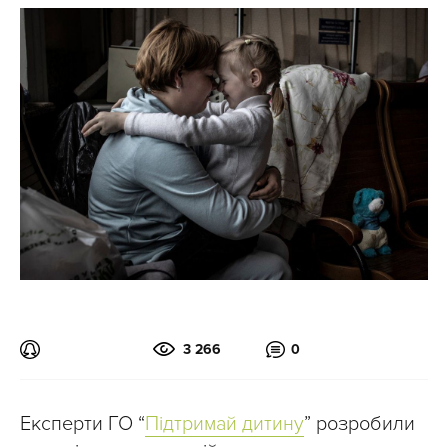
3 266
0
Експерти ГО “
Підтримай дитину
” розробили