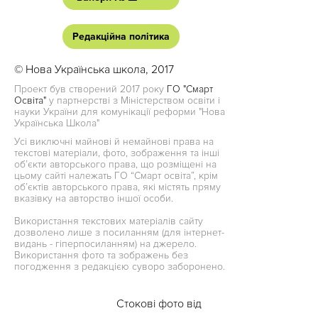
Редакційна політика
© Нова Українська школа, 2017
Проект був створений 2017 року
ГО "Смарт
Освіта"
у партнерстві з Міністерством освіти і
науки України для комунікації реформи "Нова
Українська Школа"
Усі виключні майнові й немайнові права на
текстові матеріали, фото, зображення та інші
об’єкти авторського права, що розміщені на
цьому сайті належать ГО “Смарт освіта”, крім
об’єктів авторського права, які містять пряму
вказівку на авторство іншої особи.
Використання текстових матеріалів сайту
дозволено лише з посиланням (для інтернет-
видань - гіперпосиланням) на джерело.
Використання фото та зображень без
погодження з редакцією суворо заборонено.
Стокові фото від