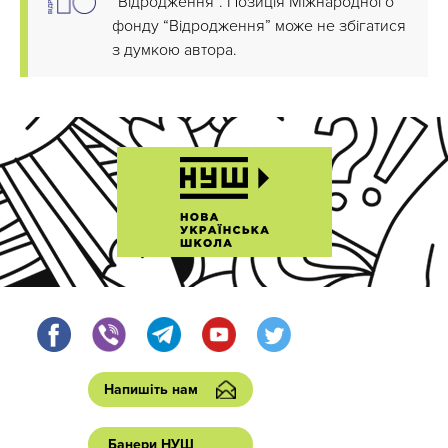
“Відродження”. Позиція Міжнародного
фонду “Відродження” може не збігатися
з думкою автора.
Напишіть нам
Банери НУШ