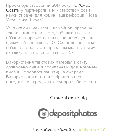
Проект був створений 2017 року
ГО "Смарт
Освіта"
у партнерстві з Міністерством освіти і
науки України для комунікації реформи "Нова
Українська Школа"
Усі виключні майнові й немайнові права на
текстові матеріали, фото, зображення та інші
об’єкти авторського права, що розміщені на
цьому сайті належать ГО “Смарт освіта”, крім
об’єктів авторського права, які містять пряму
вказівку на авторство іншої особи.
Використання текстових матеріалів сайту
дозволено лише з посиланням (для інтернет-
видань - гіперпосиланням) на джерело.
Використання фото та зображень без
погодження з редакцією суворо заборонено.
Стокові фото від
Розробка веб-сайту
"Activemedia"