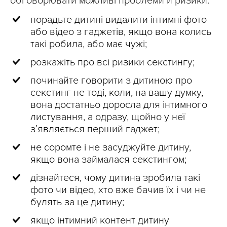
обговорювати можливі проблеми й ризики:
порадьте дитині видалити інтимні фото
або відео з гаджетів, якщо вона колись
такі робила, або має чужі;
розкажіть про всі ризики секстингу;
починайте говорити з дитиною про
секстинг не тоді, коли, на вашу думку,
вона достатньо доросла для інтимного
листування, а одразу, щойно у неї
з’являється перший гаджет;
не соромте і не засуджуйте дитину,
якщо вона займалася секстингом;
дізнайтеся, чому дитина зробила такі
фото чи відео, хто вже бачив їх і чи не
булять за це дитину;
якщо інтимний контент дитину