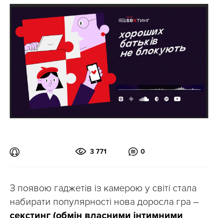
3 771
0
З появою гаджетів із камерою у світі стала
набирати популярності нова доросла гра –
секстинг (обмін власними інтимними