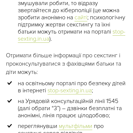
змушували робити, то відразу
звертайтеся до кіберполіції (це можна
зробити анонімно на
сайті
; психологічну
підтримку жертви секстингу та їхні
батьки можуть отримати на порталі
stop-
sexting.in.ua
).
Отримати більше інформації про секстинг і
проконсультуватися з фахівцями батьки та
діти можуть:
на освітньому порталі про безпеку дітей
в інтернеті
stop-sexting.in.ua
;
на Урядовій консультаційній лінії 1545
(далі обрати “3”) – дзвінки безплатні та
анонімні, лінія працює цілодобово;
переглянувши
мультфільми
про