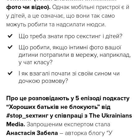
фото чи відео).
Однак мобільні пристрої є й
у дітей, а це означає, що вони так само
можуть робити та надсилати нюдси.
Що треба знати про секстинг і дітей?
Що робити, якщо інтимні фото вашої
дитини потрапили в мережу, наприклад,
у чат класу?
І як взагалі почати зі своїм сином чи
дочкою розмову?
Про це розповідають у 5 епізоді подкасту
“Хороших батьків не блокують” від
#stop_sexтинг у співпраці з The Ukrainians
Media.
Запрошеним експертом стала
Анастасія Забела
– авторка блогу “У