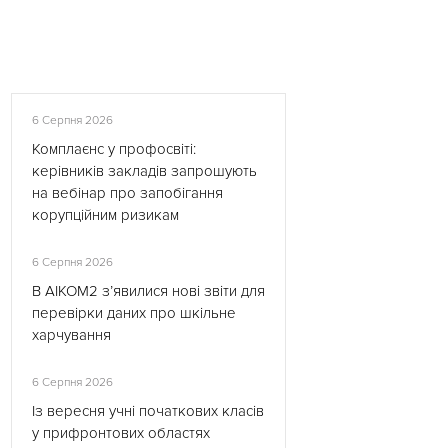
6 Серпня 2026
Комплаєнс у профосвіті:
керівників закладів запрошують
на вебінар про запобігання
корупційним ризикам
6 Серпня 2026
В АІКОМ2 з’явилися нові звіти для
перевірки даних про шкільне
харчування
6 Серпня 2026
Із вересня учні початкових класів
у прифронтових областях