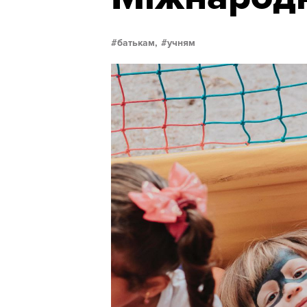
батькам,
учням