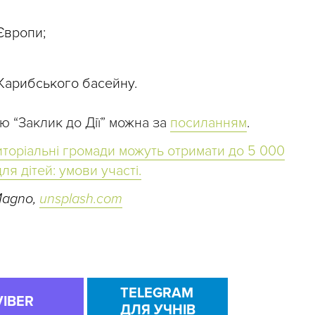
Європи;
Карибського басейну.
ю “Заклик до Дії” можна за
посиланням
.
иторіальні громади можуть отримати до 5 000
ля дітей: умови участі.
Magno,
unsplash.com
TELEGRAM
VIBER
ДЛЯ УЧНІВ