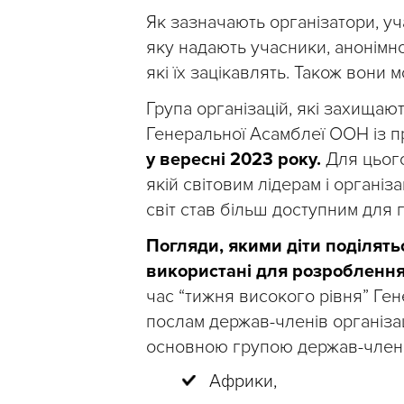
Як зазначають організатори, уч
яку надають учасники, анонімно
які їх зацікавлять. Також вони
Група організацій, які захищаю
Генеральної Асамблеї ООН із 
у вересні 2023 року.
Для цього
якій світовим лідерам і органі
світ став більш доступним для г
Погляди, якими діти поділять
використані для розроблення
час “тижня високого рівня” Ген
послам держав-членів організа
основною групою держав-членів
Африки,