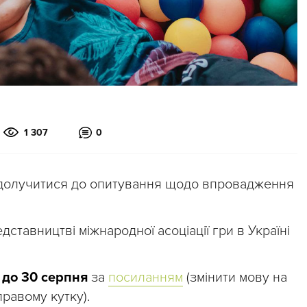
1 307
0
 долучитися до опитування щодо впровадження
ставництві міжнародної асоціації гри в Україні
ь
до 30 серпня
за
посиланням
(змінити мову на
равому кутку).