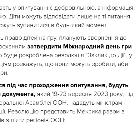
асть у опитуванні є добровільною, а інформація,
ю. Діти можуть відповідати лише на ті питання,
 можуть зупинитися в будь-який момент.
ть право дітей на гру, планують звернення до
проханням
затвердити Міжнародний день гри
 буде розроблена резолюція “Заклик до Дії”, у
заціям розкажуть, що вони можуть зробити, аби
ри.
ся під час проходження опитування, будуть
 документа,
який 19-23 вересня 2023 року, під
еральної Асамблеї ООН, нададуть міністрам і
ції. Резолюцію представить Мексика разом з
 з п’яти регіонів ООН: