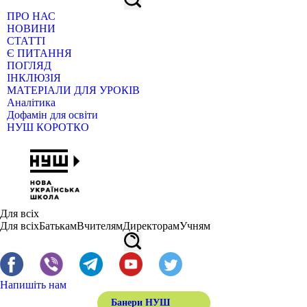
ПРО НАС
НОВИНИ
СТАТТІ
Є ПИТАННЯ
ПОГЛЯД
ІНКЛЮЗІЯ
МАТЕРІАЛИ ДЛЯ УРОКІВ
Аналітика
Дофамін для освіти
НУШ КОРОТКО
Для всіх
Для всіх
Батькам
Вчителям
Директорам
Учням
Напишіть нам
Банери НУШ