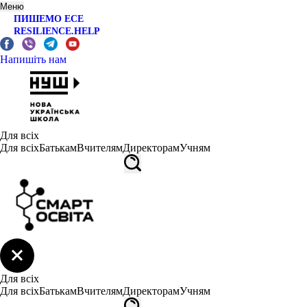
Меню
ПИШЕМО ЕСЕ
RESILIENCE.HELP
Напишіть нам
Для всіх
Для всіх
Батькам
Вчителям
Директорам
Учням
Для всіх
Для всіх
Батькам
Вчителям
Директорам
Учням