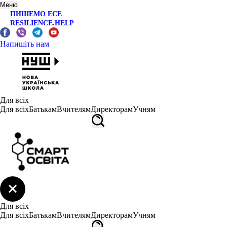
Меню
ПИШЕМО ЕСЕ
RESILIENCE.HELP
Напишіть нам
Для всіх
Для всіх
Батькам
Вчителям
Директорам
Учням
Для всіх
Для всіх
Батькам
Вчителям
Директорам
Учням