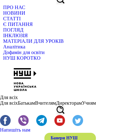
ПРО НАС
НОВИНИ
СТАТТІ
Є ПИТАННЯ
ПОГЛЯД
ІНКЛЮЗІЯ
МАТЕРІАЛИ ДЛЯ УРОКІВ
Аналітика
Дофамін для освіти
НУШ КОРОТКО
Для всіх
Для всіх
Батькам
Вчителям
Директорам
Учням
Напишіть нам
Банери НУШ