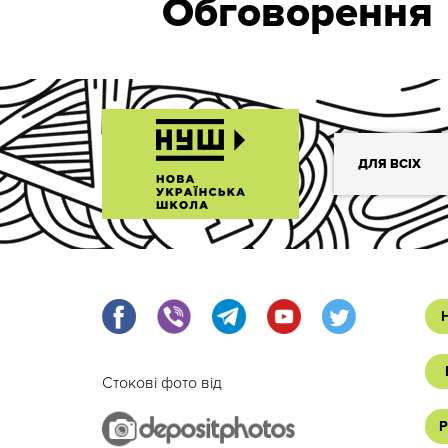
Обговорення
ДЛЯ ВСІХ
Стокові фото від
Р