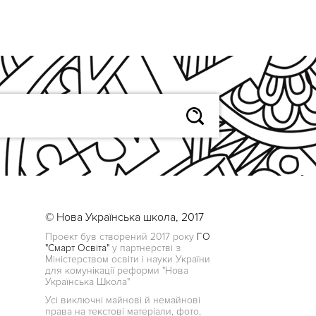
© Нова Українська школа, 2017
Проект був створений 2017 року
ГО
"Смарт Освіта"
у партнерстві з
Міністерством освіти і науки України
для комунікації реформи "Нова
Українська Школа"
Усі виключні майнові й немайнові
права на текстові матеріали, фото,