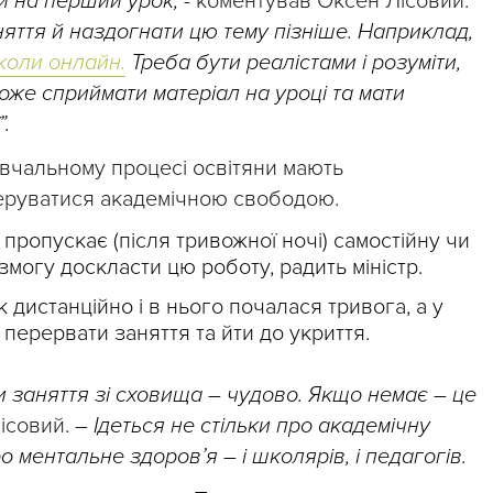
ти на перший урок,
- коментував Оксен Лісовий.
яття й наздогнати цю тему пізніше. Наприклад,
коли онлайн.
Треба бути реалістами і розуміти,
же сприймати матеріал на уроці та мати
.
авчальному процесі освітяни мають
керуватися академічною свободою.
пропускає (після тривожної ночі) самостійну чи
змогу доскласти цю роботу, радить міністр.
дистанційно і в нього почалася тривога, а у
то перервати заняття та йти до укриття.
 заняття зі сховища – чудово. Якщо немає – це
ісовий. –
Ідеться не стільки про академічну
ро ментальне здоров’я – і школярів, і педагогів.