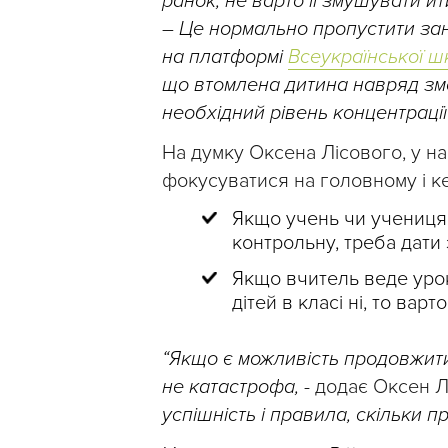
ранок, не варто її змушувати й
–
Це нормально пропустити зан
на платформі
Всеукраїнської ш
що втомлена дитина навряд змо
необхідний рівень концентрації”
На думку Оксена Лісового, у н
фокусуватися на головному і 
Якщо учень чи учениця 
контрольну, треба дати 
Якщо вчитель веде урок 
дітей в класі ні, то вар
“Якщо є можливість продовжити
не катастрофа,
- додає Оксен Л
успішність і правила, скільки п