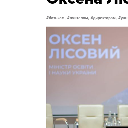
батькам,
вчителям,
директорам,
учн