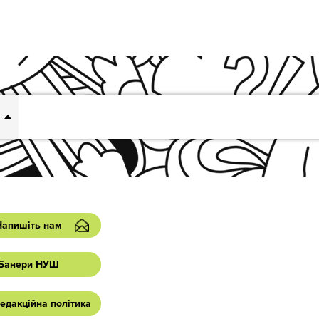
Напишіть нам
Банери НУШ
едакційна політика