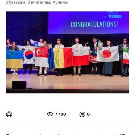
батькам,
вчителям,
учням
1 100
0