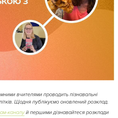
земними вчителями проводить пізнавальні
ідлітків. Щодня публікуємо оновлений розклад.
рам-каналу
й першими дізнавайтеся розклади