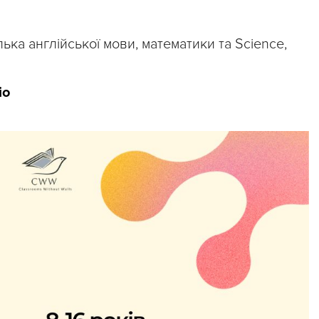
лька англійської мови, математики та Science,
ріо