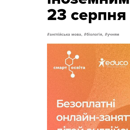
23 серпня
англійська мова,
біологія,
учням