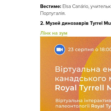
Вестиме:
Elsa Canário, учитель
Португалія.
2. Музей динозаврів Tyrrel Mu
Лінк на зум