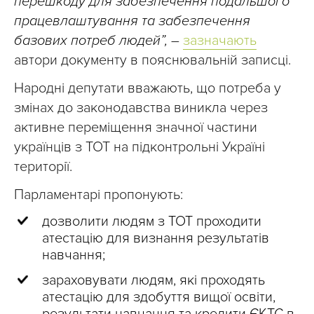
перешкоду для забезпечення подальшого
працевлаштування та забезпечення
базових потреб людей”,
–
зазначають
автори документу в пояснювальній записці.
Народні депутати вважають, що потреба у
змінах до законодавства виникла через
активне переміщення значної частини
українців з ТОТ на підконтрольні Україні
території.
Парламентарі пропонують:
дозволити людям з ТОТ проходити
атестацію для визнання результатів
навчання;
зараховувати людям, які проходять
атестацію для здобуття вищої освіти,
результати навчання та кредити ЄКТС в