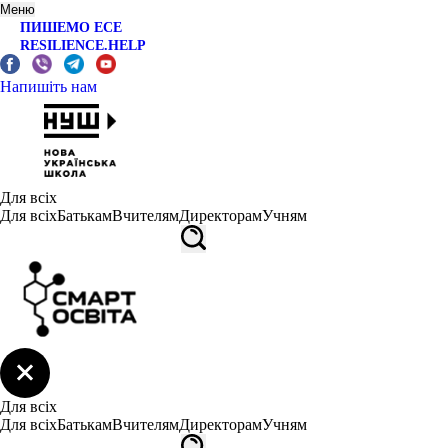
Меню
ПИШЕМО ЕСЕ
RESILIENCE.HELP
Напишіть нам
Для всіх
Для всіх
Батькам
Вчителям
Директорам
Учням
Для всіх
Для всіх
Батькам
Вчителям
Директорам
Учням