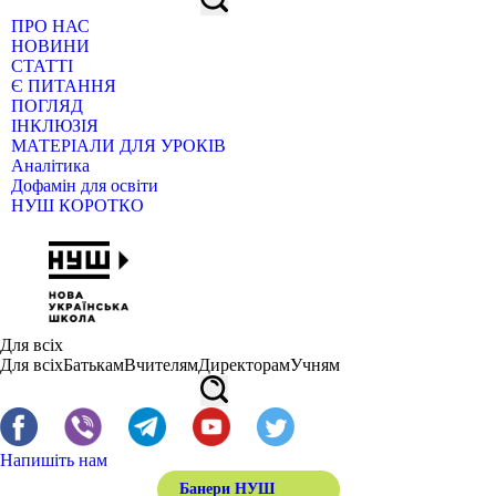
ПРО НАС
НОВИНИ
СТАТТІ
Є ПИТАННЯ
ПОГЛЯД
ІНКЛЮЗІЯ
МАТЕРІАЛИ ДЛЯ УРОКІВ
Аналітика
Дофамін для освіти
НУШ КОРОТКО
Для всіх
Для всіх
Батькам
Вчителям
Директорам
Учням
Напишіть нам
Банери НУШ