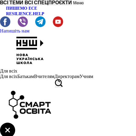
ВСІ ТЕМИ
ВСІ СПЕЦПРОЄКТИ
Меню
ПИШЕМО ЕСЕ
RESILIENCE.HELP
Напишіть нам
Для всіх
Для всіх
Батькам
Вчителям
Директорам
Учням