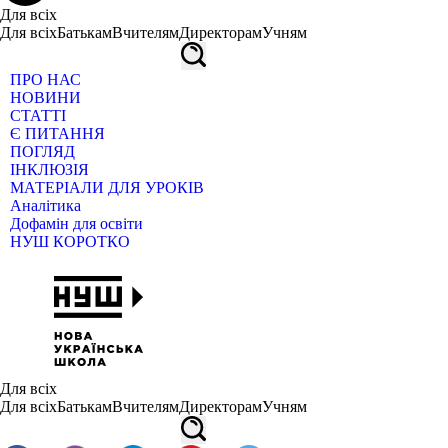
Для всіх
Для всіх
Батькам
Вчителям
Директорам
Учням
ПРО НАС
НОВИНИ
СТАТТІ
Є ПИТАННЯ
ПОГЛЯД
ІНКЛЮЗІЯ
МАТЕРІАЛИ ДЛЯ УРОКІВ
Аналітика
Дофамін для освіти
НУШ КОРОТКО
Для всіх
Для всіх
Батькам
Вчителям
Директорам
Учням