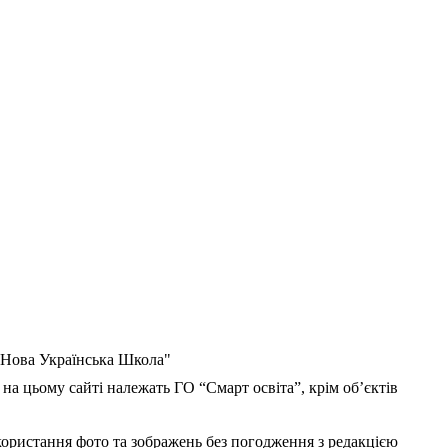
 "Нова Українська Школа"
 на цьому сайті належать ГО “Смарт освіта”, крім об’єктів
користання фото та зображень без погодження з редакцією