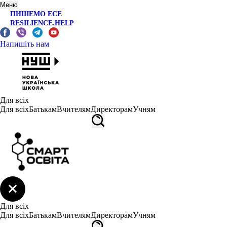
Меню
ПИШЕМО ЕСЕ
RESILIENCE.HELP
Напишіть нам
Для всіх
Для всіх
Батькам
Вчителям
Директорам
Учням
Для всіх
Для всіх
Батькам
Вчителям
Директорам
Учням