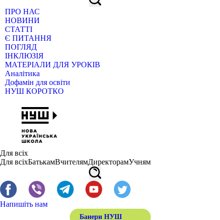
ПРО НАС
НОВИНИ
СТАТТІ
Є ПИТАННЯ
ПОГЛЯД
ІНКЛЮЗІЯ
МАТЕРІАЛИ ДЛЯ УРОКІВ
Аналітика
Дофамін для освіти
НУШ КОРОТКО
Для всіх
Для всіх
Батькам
Вчителям
Директорам
Учням
Напишіть нам
Банери НУШ