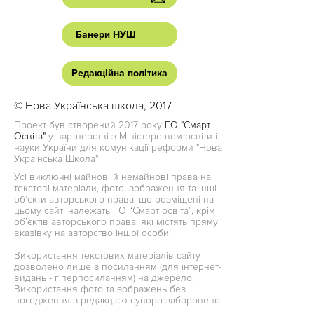
Банери НУШ
Редакційна політика
© Нова Українська школа, 2017
Проект був створений 2017 року
ГО "Смарт
Освіта"
у партнерстві з Міністерством освіти і
науки України для комунікації реформи "Нова
Українська Школа"
Усі виключні майнові й немайнові права на
текстові матеріали, фото, зображення та інші
об’єкти авторського права, що розміщені на
цьому сайті належать ГО “Смарт освіта”, крім
об’єктів авторського права, які містять пряму
вказівку на авторство іншої особи.
Використання текстових матеріалів сайту
дозволено лише з посиланням (для інтернет-
видань - гіперпосиланням) на джерело.
Використання фото та зображень без
погодження з редакцією суворо заборонено.