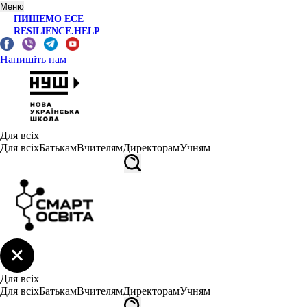
Меню
ПИШЕМО ЕСЕ
RESILIENCE.HELP
Напишіть нам
Для всіх
Для всіх
Батькам
Вчителям
Директорам
Учням
Для всіх
Для всіх
Батькам
Вчителям
Директорам
Учням