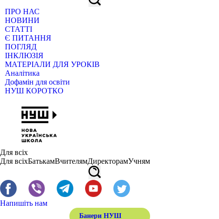
ПРО НАС
НОВИНИ
СТАТТІ
Є ПИТАННЯ
ПОГЛЯД
ІНКЛЮЗІЯ
МАТЕРІАЛИ ДЛЯ УРОКІВ
Аналітика
Дофамін для освіти
НУШ КОРОТКО
Для всіх
Для всіх
Батькам
Вчителям
Директорам
Учням
Напишіть нам
Банери НУШ