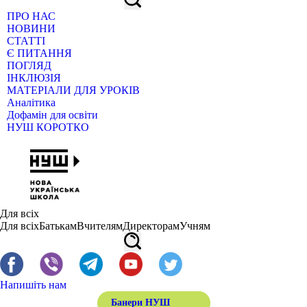
ПРО НАС
НОВИНИ
СТАТТІ
Є ПИТАННЯ
ПОГЛЯД
ІНКЛЮЗІЯ
МАТЕРІАЛИ ДЛЯ УРОКІВ
Аналітика
Дофамін для освіти
НУШ КОРОТКО
Для всіх
Для всіх
Батькам
Вчителям
Директорам
Учням
Напишіть нам
Банери НУШ