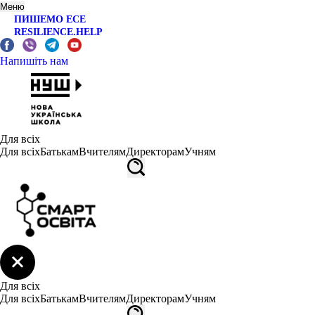
Меню
ПИШЕМО ЕСЕ
RESILIENCE.HELP
Напишіть нам
Для всіх
Для всіх
Батькам
Вчителям
Директорам
Учням
Для всіх
Для всіх
Батькам
Вчителям
Директорам
Учням