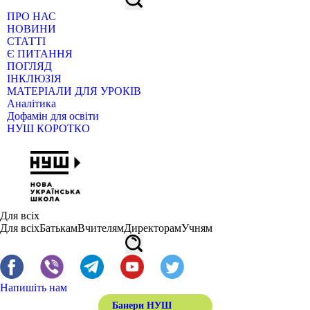
ПРО НАС
НОВИНИ
СТАТТІ
Є ПИТАННЯ
ПОГЛЯД
ІНКЛЮЗІЯ
МАТЕРІАЛИ ДЛЯ УРОКІВ
Аналітика
Дофамін для освіти
НУШ КОРОТКО
Для всіх
Для всіх
Батькам
Вчителям
Директорам
Учням
Напишіть нам
Банери НУШ