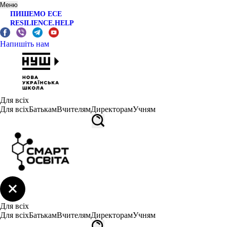
Меню
ПИШЕМО ЕСЕ
RESILIENCE.HELP
Напишіть нам
Для всіх
Для всіх
Батькам
Вчителям
Директорам
Учням
Для всіх
Для всіх
Батькам
Вчителям
Директорам
Учням