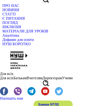
ПРО НАС
НОВИНИ
СТАТТІ
Є ПИТАННЯ
ПОГЛЯД
ІНКЛЮЗІЯ
МАТЕРІАЛИ ДЛЯ УРОКІВ
Аналітика
Дофамін для освіти
НУШ КОРОТКО
Для всіх
Для всіх
Батькам
Вчителям
Директорам
Учням
Напишіть нам
Банери НУШ