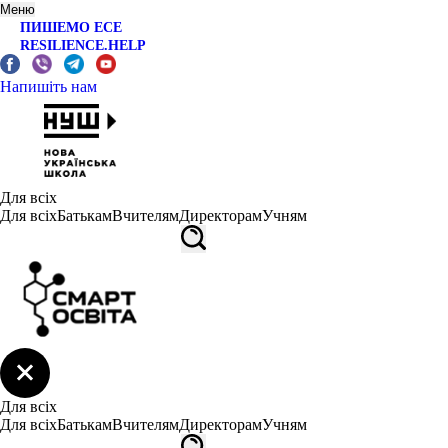
Меню
ПИШЕМО ЕСЕ
RESILIENCE.HELP
Напишіть нам
Для всіх
Для всіх
Батькам
Вчителям
Директорам
Учням
Для всіх
Для всіх
Батькам
Вчителям
Директорам
Учням