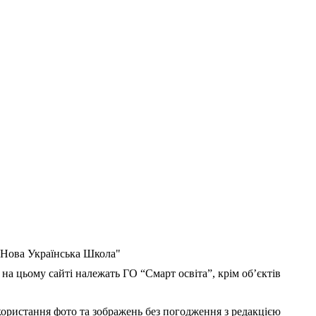
 "Нова Українська Школа"
 на цьому сайті належать ГО “Смарт освіта”, крім об’єктів
користання фото та зображень без погодження з редакцією