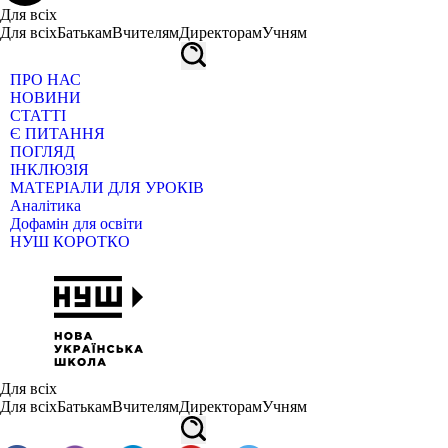
Для всіх
Для всіх
Батькам
Вчителям
Директорам
Учням
ПРО НАС
НОВИНИ
СТАТТІ
Є ПИТАННЯ
ПОГЛЯД
ІНКЛЮЗІЯ
МАТЕРІАЛИ ДЛЯ УРОКІВ
Аналітика
Дофамін для освіти
НУШ КОРОТКО
Для всіх
Для всіх
Батькам
Вчителям
Директорам
Учням