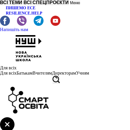
ВСІ ТЕМИ
ВСІ СПЕЦПРОЄКТИ
Меню
ПИШЕМО ЕСЕ
RESILIENCE.HELP
Напишіть нам
Для всіх
Для всіх
Батькам
Вчителям
Директорам
Учням