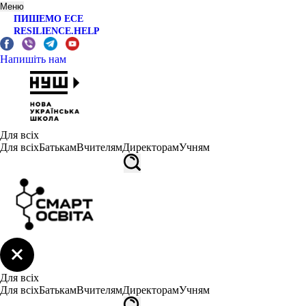
Меню
ПИШЕМО ЕСЕ
RESILIENCE.HELP
Напишіть нам
Для всіх
Для всіх
Батькам
Вчителям
Директорам
Учням
Для всіх
Для всіх
Батькам
Вчителям
Директорам
Учням