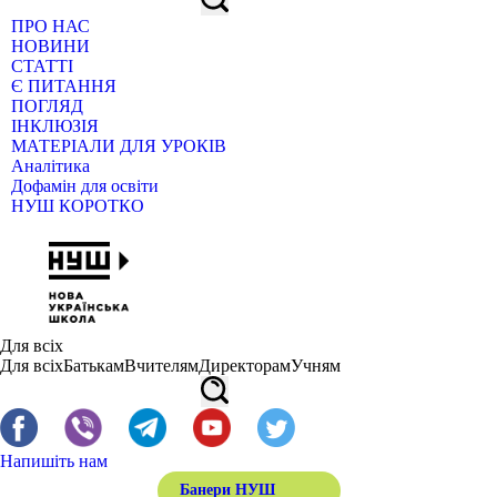
ПРО НАС
НОВИНИ
СТАТТІ
Є ПИТАННЯ
ПОГЛЯД
ІНКЛЮЗІЯ
МАТЕРІАЛИ ДЛЯ УРОКІВ
Аналітика
Дофамін для освіти
НУШ КОРОТКО
Для всіх
Для всіх
Батькам
Вчителям
Директорам
Учням
Напишіть нам
Банери НУШ