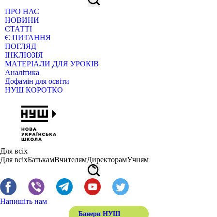
ПРО НАС
НОВИНИ
СТАТТІ
Є ПИТАННЯ
ПОГЛЯД
ІНКЛЮЗІЯ
МАТЕРІАЛИ ДЛЯ УРОКІВ
Аналітика
Дофамін для освіти
НУШ КОРОТКО
Для всіх
Для всіх
Батькам
Вчителям
Директорам
Учням
Напишіть нам
Банери НУШ