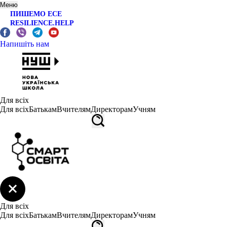
Меню
ПИШЕМО ЕСЕ
RESILIENCE.HELP
Напишіть нам
Для всіх
Для всіх
Батькам
Вчителям
Директорам
Учням
Для всіх
Для всіх
Батькам
Вчителям
Директорам
Учням