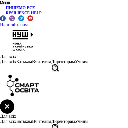
Меню
ПИШЕМО ЕСЕ
RESILIENCE.HELP
Напишіть нам
Для всіх
Для всіх
Батькам
Вчителям
Директорам
Учням
Для всіх
Для всіх
Батькам
Вчителям
Директорам
Учням