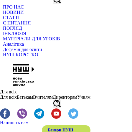
ПРО НАС
НОВИНИ
СТАТТІ
Є ПИТАННЯ
ПОГЛЯД
ІНКЛЮЗІЯ
МАТЕРІАЛИ ДЛЯ УРОКІВ
Аналітика
Дофамін для освіти
НУШ КОРОТКО
Для всіх
Для всіх
Батькам
Вчителям
Директорам
Учням
Напишіть нам
Банери НУШ