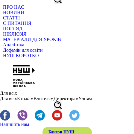
ПРО НАС
НОВИНИ
СТАТТІ
Є ПИТАННЯ
ПОГЛЯД
ІНКЛЮЗІЯ
МАТЕРІАЛИ ДЛЯ УРОКІВ
Аналітика
Дофамін для освіти
НУШ КОРОТКО
Для всіх
Для всіх
Батькам
Вчителям
Директорам
Учням
Напишіть нам
Банери НУШ