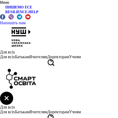
Меню
ПИШЕМО ЕСЕ
RESILIENCE.HELP
Напишіть нам
Для всіх
Для всіх
Батькам
Вчителям
Директорам
Учням
Для всіх
Для всіх
Батькам
Вчителям
Директорам
Учням