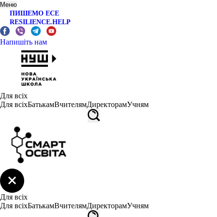
Меню
ПИШЕМО ЕСЕ
RESILIENCE.HELP
Напишіть нам
Для всіх
Для всіх
Батькам
Вчителям
Директорам
Учням
Для всіх
Для всіх
Батькам
Вчителям
Директорам
Учням