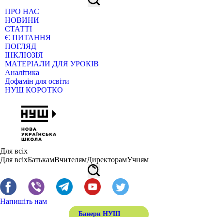
ПРО НАС
НОВИНИ
СТАТТІ
Є ПИТАННЯ
ПОГЛЯД
ІНКЛЮЗІЯ
МАТЕРІАЛИ ДЛЯ УРОКІВ
Аналітика
Дофамін для освіти
НУШ КОРОТКО
Для всіх
Для всіх
Батькам
Вчителям
Директорам
Учням
Напишіть нам
Банери НУШ