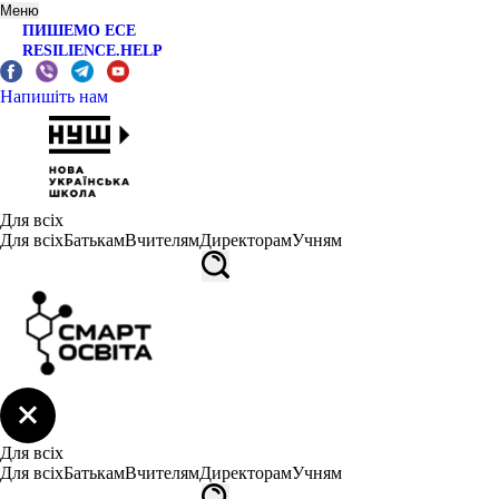
Меню
ПИШЕМО ЕСЕ
RESILIENCE.HELP
Напишіть нам
Для всіх
Для всіх
Батькам
Вчителям
Директорам
Учням
Для всіх
Для всіх
Батькам
Вчителям
Директорам
Учням