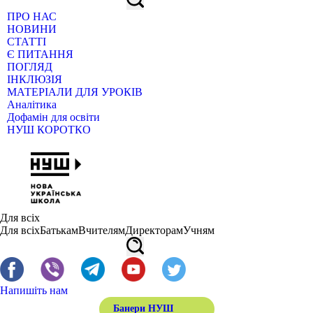
ПРО НАС
НОВИНИ
СТАТТІ
Є ПИТАННЯ
ПОГЛЯД
ІНКЛЮЗІЯ
МАТЕРІАЛИ ДЛЯ УРОКІВ
Аналітика
Дофамін для освіти
НУШ КОРОТКО
Для всіх
Для всіх
Батькам
Вчителям
Директорам
Учням
Напишіть нам
Банери НУШ