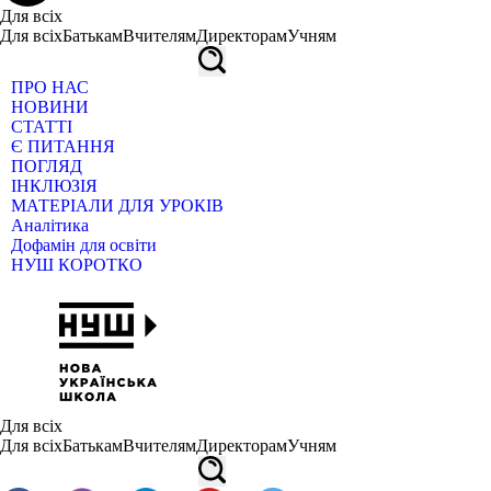
Для всіх
Для всіх
Батькам
Вчителям
Директорам
Учням
ПРО НАС
НОВИНИ
СТАТТІ
Є ПИТАННЯ
ПОГЛЯД
ІНКЛЮЗІЯ
МАТЕРІАЛИ ДЛЯ УРОКІВ
Аналітика
Дофамін для освіти
НУШ КОРОТКО
Для всіх
Для всіх
Батькам
Вчителям
Директорам
Учням