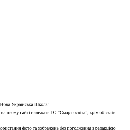
 "Нова Українська Школа"
 на цьому сайті належать ГО “Смарт освіта”, крім об’єктів
користання фото та зображень без погодження з редакцією