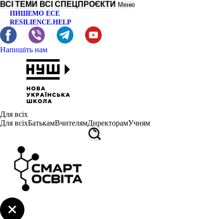
ВСІ ТЕМИ
ВСІ СПЕЦПРОЄКТИ
Меню
ПИШЕМО ЕСЕ
RESILIENCE.HELP
Напишіть нам
Для всіх
Для всіх
Батькам
Вчителям
Директорам
Учням